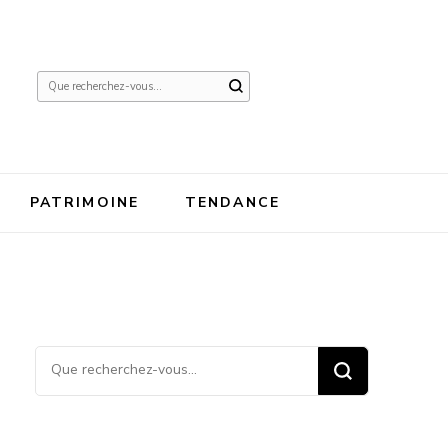
Vous
recherchiez
quelque
chose ?
PATRIMOINE
TENDANCE
Vous recherchiez quelque
chose ?