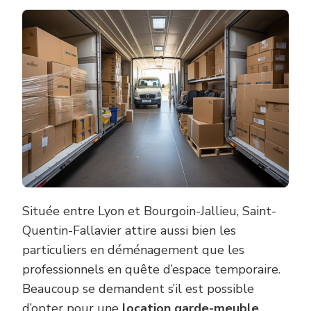
ON
LOUER
UN
GARDE-
MEUBLE
À
SAINT-
QUENTI
FALLAV
POUR
UNE
COURT
DURÉE
?
Située entre Lyon et Bourgoin-Jallieu, Saint-
Quentin-Fallavier attire aussi bien les
particuliers en déménagement que les
professionnels en quête d’espace temporaire.
Beaucoup se demandent s’il est possible
d’opter pour une
location garde-meuble